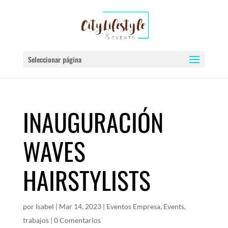
Seleccionar página
INAUGURACIÓN
WAVES
HAIRSTYLISTS
por
Isabel
|
Mar 14, 2023
|
Eventos Empresa
,
Events
,
trabajos
|
0 Comentarios